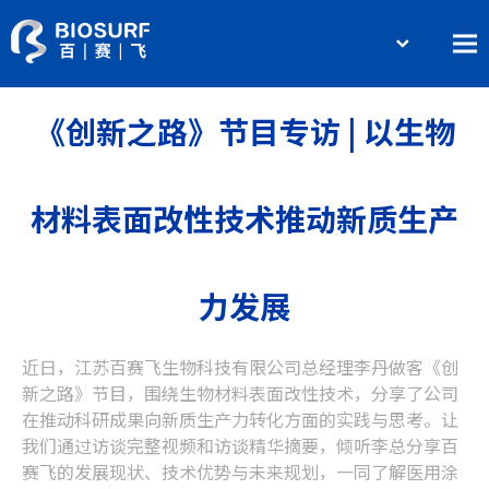
简体中文
Home
English
《创新之路》节目专访 | 以生物
About BIOSURF
Products and Services
材料表面改性技术推动新质生产
Contact Us
力发展
近日，江苏百赛飞生物科技有限公司总经理李丹做客《创
新之路》节目，围绕生物材料表面改性技术，分享了公司
在推动科研成果向新质生产力转化方面的实践与思考。让
我们通过访谈完整视频和访谈精华摘要，倾听李总分享百
赛飞的发展现状、技术优势与未来规划，一同了解医用涂