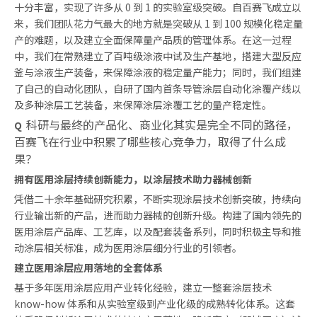
十分丰富，实现了许多从 0 到 1 的实验室级突破。自百赛飞成立以
来，我们团队花力气最大的地方就是突破从 1 到 100 规模化稳定量
产的难题，以及建立全面保障量产品质的管理体系。在这一过程
中，我们在常熟建立了百吨级涂液中试及生产基地，搭建大型反应
釜与涂液生产装备，来保障涂液的稳定量产能力；同时，我们组建
了自己的自动化团队，自研了国内首条导管涂层自动化涂覆产线以
及多种涂层工艺装备，来保障涂层涂覆工艺的量产稳定性。
科研与最终的产品化、商业化其实是完全不同的路径，
Q
百赛飞在行业中积累了哪些核心竞争力，取得了什么成
果？
拥有医用涂层持续创新能力，以涂层技术助力器械创新
凭借二十余年基础研究积累，不断实现涂层技术创新突破，持续向
行业输出新的产品，进而助力器械的创新升级。构建了国内领先的
医用涂层产品库、工艺库，以及配套装备系列，同时积极主导和推
动涂层相关标准，成为医用涂层细分行业的引领者。
建立医用涂层应用落地的全套体系
基于多年医用涂层应用产业转化经验，建立一整套涂层技术
know-how 体系和从实验室级到产业化级的成熟转化体系。这套